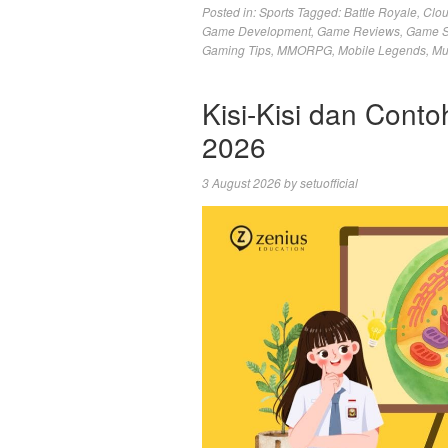
Posted in:
Sports
Tagged:
Battle Royale
,
Clo
Game Development
,
Game Reviews
,
Game S
Gaming Tips
,
MMORPG
,
Mobile Legends
,
Mu
Kisi-Kisi dan Cont
2026
3 August 2026
by
setuofficial