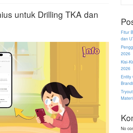
ius untuk Drilling TKA dan
Po
Fitur 
dan U
Penggu
2026
Kisi-K
2026
Entit
Brandi
Tryou
Materi
Ko
No co