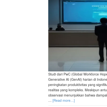
Studi dari PwC (Global Workforce Ho
Generative AI (GenAI) harian di Indo
peningkatan produktivitas yang signi
realitas yang kompleks. Meskipun antus
observasi menunjukkan bahwa dampak A
…
[Read more…]