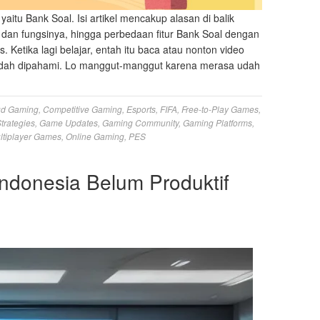
 yaitu Bank Soal. Isi artikel mencakup alasan di balik
 dan fungsinya, hingga perbedaan fitur Bank Soal dengan
us. Ketika lagi belajar, entah itu baca atau nonton video
udah dipahami. Lo manggut-manggut karena merasa udah
ud Gaming
,
Competitive Gaming
,
Esports
,
FIFA
,
Free-to-Play Games
,
trategies
,
Game Updates
,
Gaming Community
,
Gaming Platforms
,
ltiplayer Games
,
Online Gaming
,
PES
ndonesia Belum Produktif