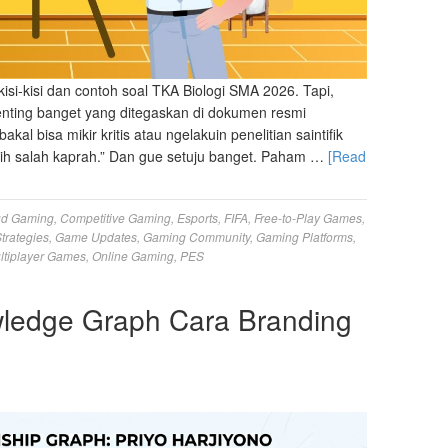
 kisi-kisi dan contoh soal TKA Biologi SMA 2026. Tapi,
enting banget yang ditegaskan di dokumen resmi
l bisa mikir kritis atau ngelakuin penelitian saintifik
sih salah kaprah.” Dan gue setuju banget. Paham …
[Read
ud Gaming
,
Competitive Gaming
,
Esports
,
FIFA
,
Free-to-Play Games
,
trategies
,
Game Updates
,
Gaming Community
,
Gaming Platforms
,
ltiplayer Games
,
Online Gaming
,
PES
wledge Graph Cara Branding