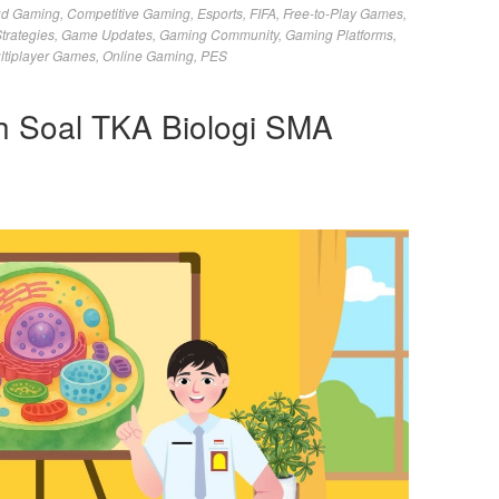
ud Gaming
,
Competitive Gaming
,
Esports
,
FIFA
,
Free-to-Play Games
,
trategies
,
Game Updates
,
Gaming Community
,
Gaming Platforms
,
ltiplayer Games
,
Online Gaming
,
PES
oh Soal TKA Biologi SMA