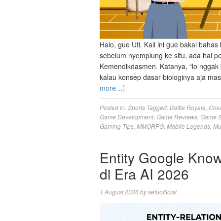
Halo, gue Uti. Kali ini gue bakal bahas
sebelum nyemplung ke situ, ada hal p
Kemendikdasmen. Katanya, “lo nggak baka
kalau konsep dasar biologinya aja ma
more…]
Posted in:
Sports
Tagged:
Battle Royale
,
Clo
Game Development
,
Game Reviews
,
Game S
Gaming Tips
,
MMORPG
,
Mobile Legends
,
Mu
Entity Google Kno
di Era AI 2026
1 August 2026
by
setuofficial