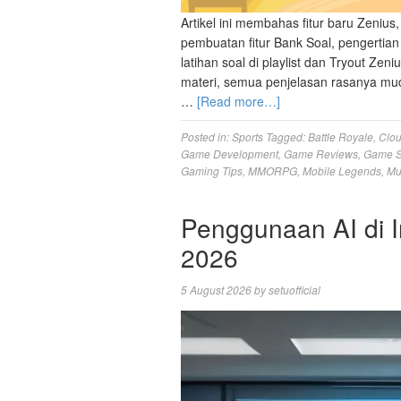
Artikel ini membahas fitur baru Zenius,
pembuatan fitur Bank Soal, pengertian
latihan soal di playlist dan Tryout Zeni
materi, semua penjelasan rasanya m
…
[Read more…]
Posted in:
Sports
Tagged:
Battle Royale
,
Clo
Game Development
,
Game Reviews
,
Game S
Gaming Tips
,
MMORPG
,
Mobile Legends
,
Mu
Penggunaan AI di I
2026
5 August 2026
by
setuofficial