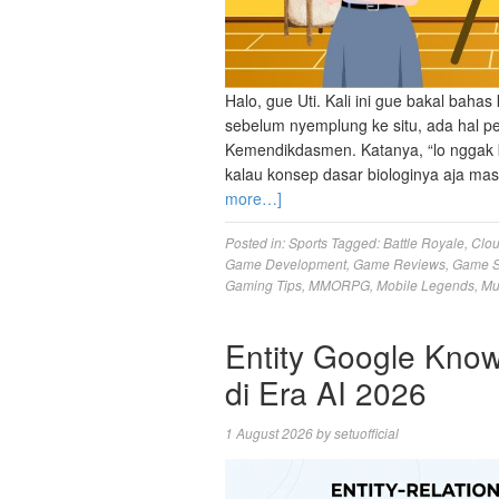
Halo, gue Uti. Kali ini gue bakal bahas
sebelum nyemplung ke situ, ada hal p
Kemendikdasmen. Katanya, “lo nggak baka
kalau konsep dasar biologinya aja ma
more…]
Posted in:
Sports
Tagged:
Battle Royale
,
Clo
Game Development
,
Game Reviews
,
Game S
Gaming Tips
,
MMORPG
,
Mobile Legends
,
Mu
Entity Google Kno
di Era AI 2026
1 August 2026
by
setuofficial