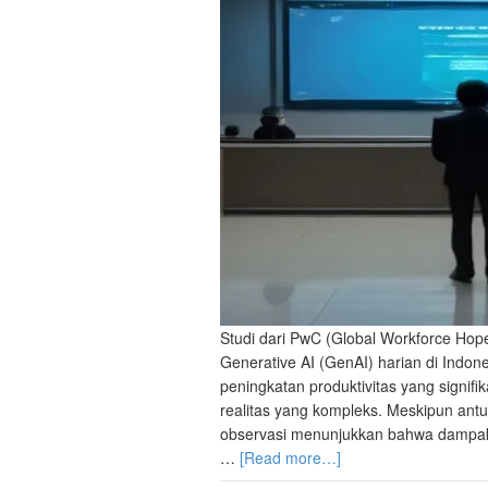
Studi dari PwC (Global Workforce Ho
Generative AI (GenAI) harian di Indo
peningkatan produktivitas yang signi
realitas yang kompleks. Meskipun antus
observasi menunjukkan bahwa dampak A
…
[Read more…]