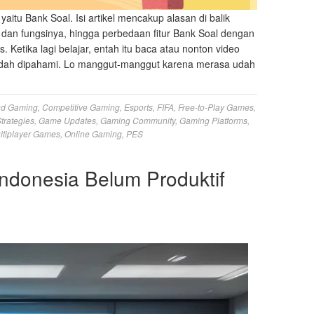
 yaitu Bank Soal. Isi artikel mencakup alasan di balik
 dan fungsinya, hingga perbedaan fitur Bank Soal dengan
us. Ketika lagi belajar, entah itu baca atau nonton video
udah dipahami. Lo manggut-manggut karena merasa udah
ud Gaming
,
Competitive Gaming
,
Esports
,
FIFA
,
Free-to-Play Games
,
trategies
,
Game Updates
,
Gaming Community
,
Gaming Platforms
,
ltiplayer Games
,
Online Gaming
,
PES
ndonesia Belum Produktif