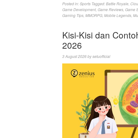
Posted in:
Sports
Tagged:
Battle Royale
,
Clo
Game Development
,
Game Reviews
,
Game S
Gaming Tips
,
MMORPG
,
Mobile Legends
,
Mu
Kisi-Kisi dan Cont
2026
3 August 2026
by
setuofficial