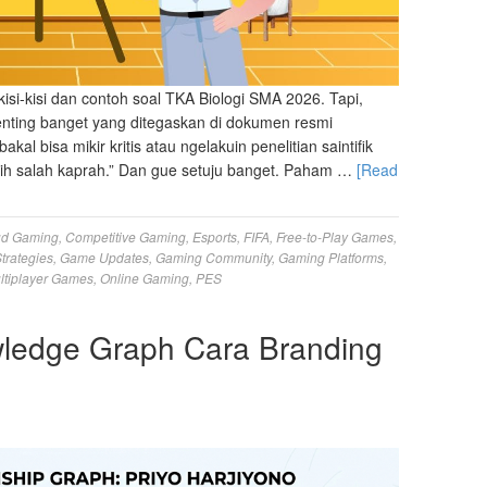
 kisi-kisi dan contoh soal TKA Biologi SMA 2026. Tapi,
enting banget yang ditegaskan di dokumen resmi
l bisa mikir kritis atau ngelakuin penelitian saintifik
sih salah kaprah.” Dan gue setuju banget. Paham …
[Read
ud Gaming
,
Competitive Gaming
,
Esports
,
FIFA
,
Free-to-Play Games
,
trategies
,
Game Updates
,
Gaming Community
,
Gaming Platforms
,
ltiplayer Games
,
Online Gaming
,
PES
wledge Graph Cara Branding