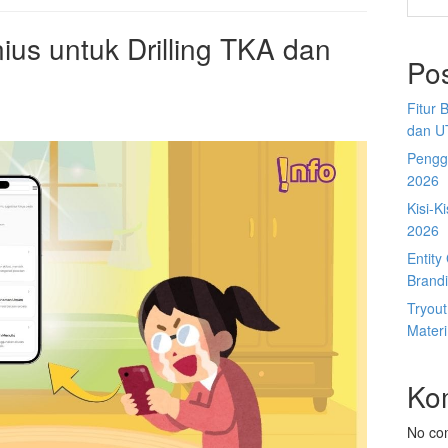
ius untuk Drilling TKA dan
Po
Fitur 
dan U
Penggu
2026
Kisi-K
2026
Entit
Brandi
Tryou
Materi
Ko
No co