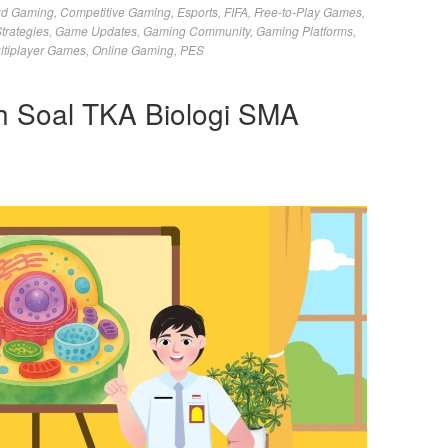
ud Gaming
,
Competitive Gaming
,
Esports
,
FIFA
,
Free-to-Play Games
,
trategies
,
Game Updates
,
Gaming Community
,
Gaming Platforms
,
ltiplayer Games
,
Online Gaming
,
PES
oh Soal TKA Biologi SMA