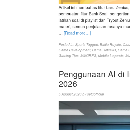
Artikel ini membahas fitur baru Zenius,
pembuatan fitur Bank Soal, pengertian
latihan soal di playlist dan Tryout Zeni
materi, semua penjelasan rasanya m
…
[Read more…]
Posted in:
Sports
Tagged:
Battle Royale
,
Clo
Game Development
,
Game Reviews
,
Game S
Gaming Tips
,
MMORPG
,
Mobile Legends
,
Mu
Penggunaan AI di I
2026
5 August 2026
by
setuofficial