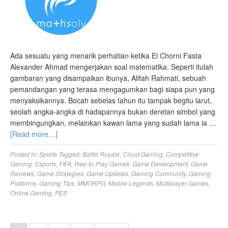
Ada sesuatu yang menarik perhatian ketika El Chorni Fasta
Alexander Ahmad mengerjakan soal matematika. Seperti itulah
gambaran yang disampaikan ibunya, Alifah Rahmati, sebuah
pemandangan yang terasa mengagumkan bagi siapa pun yang
menyaksikannya. Bocah sebelas tahun itu tampak begitu larut,
seolah angka-angka di hadapannya bukan deretan simbol yang
membingungkan, melainkan kawan lama yang sudah lama ia …
[Read more…]
Posted in:
Sports
Tagged:
Battle Royale
,
Cloud Gaming
,
Competitive
Gaming
,
Esports
,
FIFA
,
Free-to-Play Games
,
Game Development
,
Game
Reviews
,
Game Strategies
,
Game Updates
,
Gaming Community
,
Gaming
Platforms
,
Gaming Tips
,
MMORPG
,
Mobile Legends
,
Multiplayer Games
,
Online Gaming
,
PES