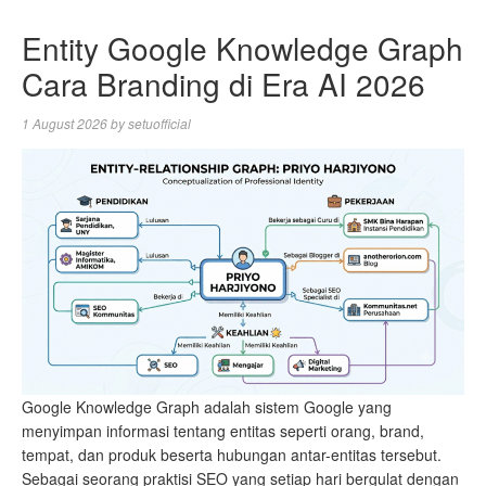
Entity Google Knowledge Graph
Cara Branding di Era AI 2026
1 August 2026
by
setuofficial
Google Knowledge Graph adalah sistem Google yang
menyimpan informasi tentang entitas seperti orang, brand,
tempat, dan produk beserta hubungan antar-entitas tersebut.
Sebagai seorang praktisi SEO yang setiap hari bergulat dengan