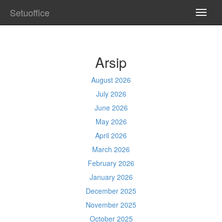
Setuoffice
TOGG
NAVI
Arsip
August 2026
July 2026
June 2026
May 2026
April 2026
March 2026
February 2026
January 2026
December 2025
November 2025
October 2025