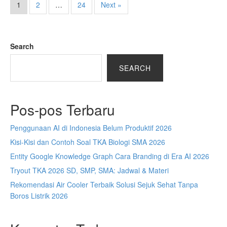
1
2
…
24
Next »
Search
SEARCH
Pos-pos Terbaru
Penggunaan AI di Indonesia Belum Produktif 2026
Kisi-Kisi dan Contoh Soal TKA Biologi SMA 2026
Entity Google Knowledge Graph Cara Branding di Era AI 2026
Tryout TKA 2026 SD, SMP, SMA: Jadwal & Materi
Rekomendasi Air Cooler Terbaik Solusi Sejuk Sehat Tanpa
Boros Listrik 2026