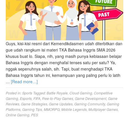
Guys, kisi-kisi resmi dari Kemendikdasmen udah diterbitkan dan
gue udah rangkum isi materi TKA Bahasa Inggris SMA 2026
khusus buat lo. Siapa, nih, yang masih punya kebiasaan belajar
Bahasa Inggris dengan menghafal tenses satu per satu? Ya,
nggak sepenuhnya salah, sih. Tapi, buat menghadapi TKA
Bahasa Inggris tahun ini, kemampuan yang paling perlu lo latih
…
[Read more…]
Posted in:
Sports
Tagged:
Battle Royale
,
Cloud Gaming
,
Competitive
Gaming
,
Esports
,
FIFA
,
Free-to-Play Games
,
Game Development
,
Game
Reviews
,
Game Strategies
,
Game Updates
,
Gaming Community
,
Gaming
Platforms
,
Gaming Tips
,
MMORPG
,
Mobile Legends
,
Multiplayer Games
,
Online Gaming
,
PES