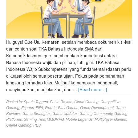
Hi, guys! Gue Uti. Kemaren, setelah membaca dokumen kisi-kisi
dan contoh soal TKA Bahasa Indonesia SMA dari
Kemendikdasmen, gue membedakan kompetensi antara
Bahasa Indonesia wajib dan pilihan, tuh, gini. TKA Bahasa
Indonesia Wajib Subkompetensi yang fundamental (dasar) perlu
dikuasai oleh semua peserta ujian. Fokus pada pemahaman
langsung terhadap teks. Meliputi kemampuan mengenali,
menyimpulkan, menjelaskan, dan …
[Read more…]
Posted in:
Sports
Tagged:
Battle Royale
,
Cloud Gaming
,
Competitive
Gaming
,
Esports
,
FIFA
,
Free-to-Play Games
,
Game Development
,
Game
Reviews
,
Game Strategies
,
Game Updates
,
Gaming Community
,
Gaming
Platforms
,
Gaming Tips
,
MMORPG
,
Mobile Legends
,
Multiplayer Games
,
Online Gaming
,
PES