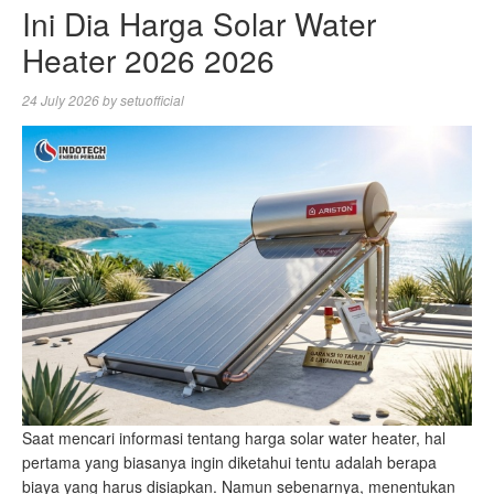
Ini Dia Harga Solar Water
Heater 2026 2026
24 July 2026
by
setuofficial
Saat mencari informasi tentang harga solar water heater, hal
pertama yang biasanya ingin diketahui tentu adalah berapa
biaya yang harus disiapkan. Namun sebenarnya, menentukan