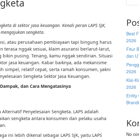
ngketa
Po
keta di sektor jasa keuangan. Kenali peran LAPS SJK,
u mengajukan sengketa.
Best 
2026
si, atau perusahaan pembiayaan tapi bingung harus
terasa nggak sesuai, klaim asuransi berlarut-larut,
Fitur 
 bikin pusing. Tenang, kamu nggak sendirian. Situasi
dan U
 sektor jasa keuangan. Kabar baiknya, ada mekanisme
Penggu
ih simpel, relatif cepat, serta ramah konsumen, yakni
2026
enyelesaian Sengketa Sektor Jasa Keuangan.
Kisi-K
, Dampak, dan Cara Mengatasinya
2026
Entit
Brandi
 Alternatif Penyelesaian Sengketa. LAPS adalah
kan sengketa antara konsumen dan pelaku usaha
Ko
an.
No co
ga ini lebih dikenal sebagai LAPS SJK, yaitu LAPS