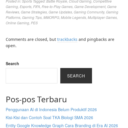
Posted in:
Sports
Tagged:
Battle Royale
,
Cloud Gaming
,
Competitive
Gaming
,
Esports
,
FIFA
,
Free-to-Play Games
,
Game Development
,
Game
Reviews
,
Game Strategies
,
Game Updates
,
Gaming Community
,
Gaming
Platforms
,
Gaming Tips
,
MMORPG
,
Mobile Legends
,
Multiplayer Games
,
Online Gaming
,
PES
Comments are closed, but
trackbacks
and pingbacks are
open.
Search
SEARCH
Pos-pos Terbaru
Penggunaan AI di Indonesia Belum Produktif 2026
Kisi-Kisi dan Contoh Soal TKA Biologi SMA 2026
Entity Google Knowledge Graph Cara Branding di Era AI 2026