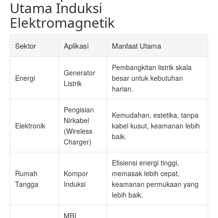
Utama Induksi
Elektromagnetik
Sektor
Aplikasi
Manfaat Utama
Pembangkitan listrik skala
Generator
Energi
besar untuk kebutuhan
Listrik
harian.
Pengisian
Kemudahan, estetika, tanpa
Nirkabel
Elektronik
kabel kusut, keamanan lebih
(Wireless
baik.
Charger)
Efisiensi energi tinggi,
Rumah
Kompor
memasak lebih cepat,
Tangga
Induksi
keamanan permukaan yang
lebih baik.
MRI