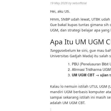
19 May 2026
by
setuofficial
Hei, aku Uti.
Hmm, SNBP udah lewat, UTBK udah l
Gue bakal kupas tuntas gimana sih ca
UGM, dan strategi belajar apa yang b
Apa Itu UM UGM C
Tunggu
sebelum ke sini, gue mau ba
Universitas Gadjah Mada) itu salah sa
PBU (Penelusuran Bibit U
Afirmasi Tridharma UGM
UM UGM CBT → ujian tu
Kalau lo nemuin istilah UTUL UGM (U
mandiri UGM berbasis komputer a
sampai sekarang istilah ini masih 
adalah UM UGM CBT.