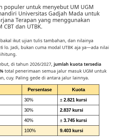
ah populer untuk menyebut UM UGM
i mandiri Universitas Gadjah Mada untuk
arjana Terapan yang menggunakan
M CBT dan UTBK.
 bakal ikut ujian tulis tambahan, dan nilainya
 lo. Jadi, bukan cuma modal UTBK aja ya—ada nilai
ihitung.
sebut, di tahun 2026/2027,
jumlah kuota tersedia
40%
total penerimaan semua jalur masuk UGM untuk
 cuy. Paling gede di antara jalur lainnya.
Persentase
Kuota
30%
± 
2.821 kursi
30%
2.837 kursi
40%
± 
3.745 kursi
100%
9.403 kursi