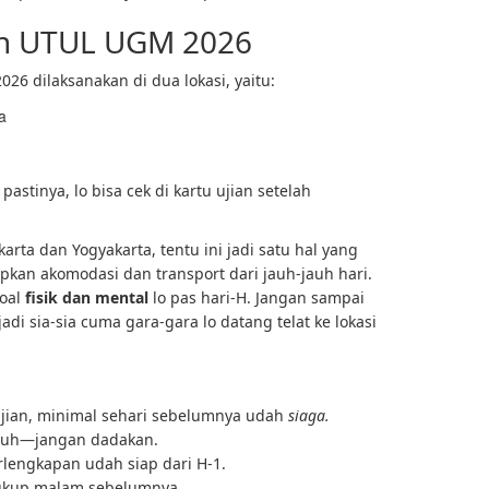
an UTUL UGM 2026
 dilaksanakan di dua lokasi, yaitu:
a
astinya, lo bisa cek di kartu ujian setelah
karta dan Yogyakarta, tentu ini jadi satu hal yang
apkan akomodasi dan transport dari jauh-jauh hari.
soal
fisik dan mental
lo pas hari-H. Jangan sampai
di sia-sia cuma gara-gara lo datang telat ke lokasi
ujian, minimal sehari sebelumnya udah
siaga.
puh—jangan dadakan.
engkapan udah siap dari H-1.
cukup malam sebelumnya.