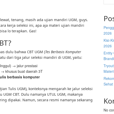
Po
ewat, tenang, masih ada ujian mandiri UGM, guys.
ra kerja seleksi ini, apa aja materi ujian mandiri
Penggu
isa lo terapkan. Gas!
2026
Kisi-K
BT?
2026
has dulu bahwa CBT UGM (
Tes Berbasis Komputer
Entit
tu dari tiga jalur seleksi mandiri di UGM, yaitu:
Brandi
nggul) → jalur prestasi
Tryou
 → khusus buat daerah 3T
Materi
lis berbasis komputer
Rekome
Sehat 
jian Tulis UGM), konteksnya mengarah ke jalur seleksi
tau UGM CBT. Dulu namanya UTUL UGM, makanya
Ko
sering dipakai. Namun, secara resmi namanya sekarang
No co