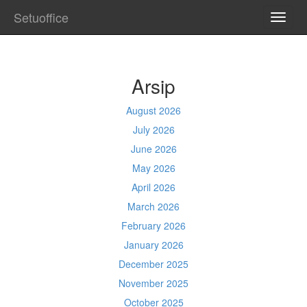
Setuoffice
TOGG
NAVI
Arsip
August 2026
July 2026
June 2026
May 2026
April 2026
March 2026
February 2026
January 2026
December 2025
November 2025
October 2025