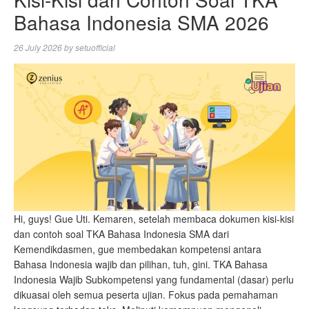
Bahasa Indonesia SMA 2026
26 July 2026
by
setuofficial
Hi, guys! Gue Uti. Kemaren, setelah membaca dokumen kisi-kisi
dan contoh soal TKA Bahasa Indonesia SMA dari
Kemendikdasmen, gue membedakan kompetensi antara
Bahasa Indonesia wajib dan pilihan, tuh, gini. TKA Bahasa
Indonesia Wajib Subkompetensi yang fundamental (dasar) perlu
dikuasai oleh semua peserta ujian. Fokus pada pemahaman