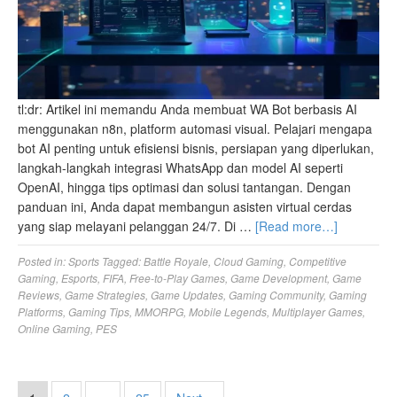
tl:dr: Artikel ini memandu Anda membuat WA Bot berbasis AI
menggunakan n8n, platform automasi visual. Pelajari mengapa
bot AI penting untuk efisiensi bisnis, persiapan yang diperlukan,
langkah-langkah integrasi WhatsApp dan model AI seperti
OpenAI, hingga tips optimasi dan solusi tantangan. Dengan
panduan ini, Anda dapat membangun asisten virtual cerdas
yang siap melayani pelanggan 24/7. Di …
[Read more…]
Posted in:
Sports
Tagged:
Battle Royale
,
Cloud Gaming
,
Competitive
Gaming
,
Esports
,
FIFA
,
Free-to-Play Games
,
Game Development
,
Game
Reviews
,
Game Strategies
,
Game Updates
,
Gaming Community
,
Gaming
Platforms
,
Gaming Tips
,
MMORPG
,
Mobile Legends
,
Multiplayer Games
,
Online Gaming
,
PES