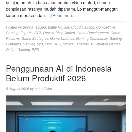
belajar, entah itu baca atau nonton video materi, semua
penjelasan rasanya mudah dipahami. Lo manggut-manggut
karena merasa udah …
[Read more…]
Posted in:
Sports
Tagged:
Battle Royale
,
Cloud Gaming
,
Competitive
Gaming
,
Esports
,
FIFA
,
Free-to-Play Games
,
Game Development
,
Game
Reviews
,
Game Strategies
,
Game Updates
,
Gaming Community
,
Gaming
Platforms
,
Gaming Tips
,
MMORPG
,
Mobile Legends
,
Multiplayer Games
,
Online Gaming
,
PES
Penggunaan AI di Indonesia
Belum Produktif 2026
5 August 2026
by
setuofficial