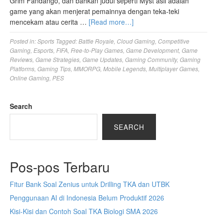
Grim Fandango, dan bahkan judul seperti Myst asli adalah
game yang akan menjerat pemainnya dengan teka-teki
mencekam atau cerita …
[Read more…]
Posted in:
Sports
Tagged:
Battle Royale
,
Cloud Gaming
,
Competitive
Gaming
,
Esports
,
FIFA
,
Free-to-Play Games
,
Game Development
,
Game
Reviews
,
Game Strategies
,
Game Updates
,
Gaming Community
,
Gaming
Platforms
,
Gaming Tips
,
MMORPG
,
Mobile Legends
,
Multiplayer Games
,
Online Gaming
,
PES
Search
SEARCH
Pos-pos Terbaru
Fitur Bank Soal Zenius untuk Drilling TKA dan UTBK
Penggunaan AI di Indonesia Belum Produktif 2026
Kisi-Kisi dan Contoh Soal TKA Biologi SMA 2026