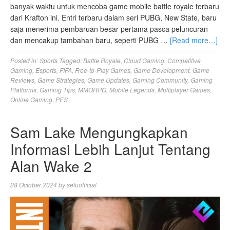
banyak waktu untuk mencoba game mobile battle royale terbaru
dari Krafton ini. Entri terbaru dalam seri PUBG, New State, baru
saja menerima pembaruan besar pertama pasca peluncuran
dan mencakup tambahan baru, seperti PUBG …
[Read more…]
Posted in:
Sports
Tagged:
Battle Royale
,
Cloud Gaming
,
Competitive
Gaming
,
Esports
,
FIFA
,
Free-to-Play Games
,
Game Development
,
Game
Reviews
,
Game Strategies
,
Game Updates
,
Gaming Community
,
Gaming
Platforms
,
Gaming Tips
,
MMORPG
,
Mobile Legends
,
Multiplayer Games
,
Online Gaming
,
PES
Sam Lake Mengungkapkan
Informasi Lebih Lanjut Tentang
Alan Wake 2
28 October 2024
by
setuofficial