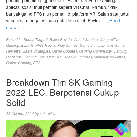
pedang pemain tunggal seperti Blade dan Sorcery hingga
aplikasi sosial multipemain seperti VR Chat. Namun, tidak
banyak game FPS multipemain di platform VR. Salah satu judul
yang bisa mengatasi rasa gatal ini adalah Pavlov. …
[Read
more…]
Posted in:
Sports
Tagged:
Battle Royale
,
Cloud Gaming
,
Competitive
Gaming
,
Esports
,
FIFA
,
Free-to-Play Games
,
Game Development
,
Game
Reviews
,
Game Strategies
,
Game Updates
,
Gaming Community
,
Gaming
Platforms
,
Gaming Tips
,
MMORPG
,
Mobile Legends
,
Multiplayer Games
,
Online Gaming
,
PES
Breakdown Tim SK Gaming
2022 LEC, Berpotensi Cukup
Solid
22 October 2024
by
setuofficial