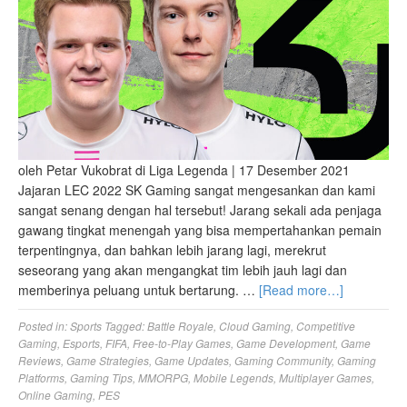
oleh Petar Vukobrat di Liga Legenda | 17 Desember 2021
Jajaran LEC 2022 SK Gaming sangat mengesankan dan kami
sangat senang dengan hal tersebut! Jarang sekali ada penjaga
gawang tingkat menengah yang bisa mempertahankan pemain
terpentingnya, dan bahkan lebih jarang lagi, merekrut
seseorang yang akan mengangkat tim lebih jauh lagi dan
memberinya peluang untuk bertarung. …
[Read more…]
Posted in:
Sports
Tagged:
Battle Royale
,
Cloud Gaming
,
Competitive
Gaming
,
Esports
,
FIFA
,
Free-to-Play Games
,
Game Development
,
Game
Reviews
,
Game Strategies
,
Game Updates
,
Gaming Community
,
Gaming
Platforms
,
Gaming Tips
,
MMORPG
,
Mobile Legends
,
Multiplayer Games
,
Online Gaming
,
PES