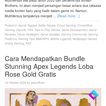
MultiVersus WB pada tahun 2022 dan berakhirnya Smash
Brothers, ini akan menjadi persaingan besar antara dua raksasa
media konten baru yang hadir dalam game ini. Namun,
MultiVersus tampaknya menjadi …
[Read more…]
Posted in:
Sports
Tagged:
Battle Royale
,
Cloud Gaming
,
Competitive
Gaming
,
Esports
,
FIFA
,
Free-to-Play Games
,
Game Development
,
Game
Reviews
,
Game Strategies
,
Game Updates
,
Gaming Community
,
Gaming
Platforms
,
Gaming Tips
,
MMORPG
,
Mobile Legends
,
Multiplayer Games
,
Online Gaming
,
PES
Cara Mendapatkan Bundle
Stunning Apex Legends Loba
Rose Gold Gratis
16 October 2024
by
setuofficial