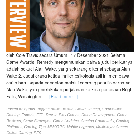
oleh Cole Travis secara Umum | 17 Desember 2021 Selama
Game Awards, Remedy mengumumkan bahwa judul berikutnya
adalah sekuel Alan Wake, yang sekarang dikenal sebagai Alan
Wake 2. Judul orang ketiga thriller psikologis asli ini membawa
cerita baru kepada penonton melalui seorang penulis bernama
Alan Wake, yang melakukan perjalanan ke kota pedesaan Bright
Falls, Washington, …
[Read more…]
Posted in:
Sports
Tagged:
Battle Royale
,
Cloud Gaming
,
Competitive
Gaming
,
Esports
,
FIFA
,
Free-to-Play Games
,
Game Development
,
Game
Reviews
,
Game Strategies
,
Game Updates
,
Gaming Community
,
Gaming
Platforms
,
Gaming Tips
,
MMORPG
,
Mobile Legends
,
Multiplayer Games
,
Online Gaming
,
PES